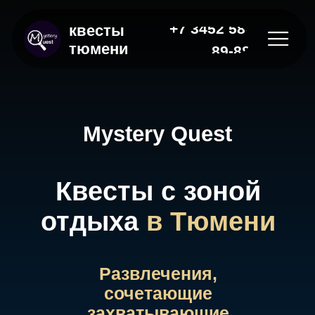
+7 3452 58-
квесты
тюмени
89-88
Mystery Quest
Квесты с зоной
отдыха
в Тюмени
Развлечения,
сочетающие
захватывающие
задания и
комфортную зону
отдыха.
Оставьте заявку
|
Оставить заявку