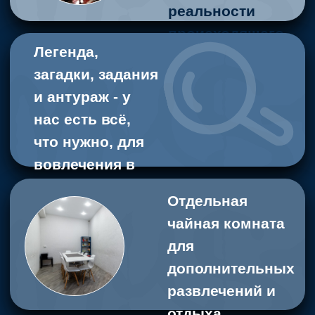
рейтинг в 2Gis
4,9*
5*
рейтинг на
Яндекс.Картах