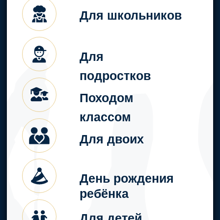
Отдельная
чайная комната
для
дополнительных
развлечений и
отдыха