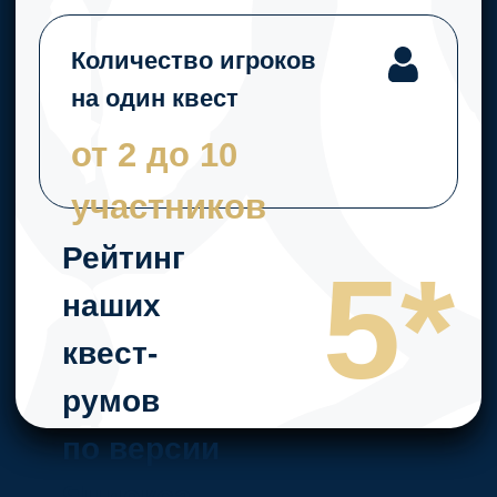
Отправляйтесь
навстречу эмоциям
вместе с
Mystery
Quest!