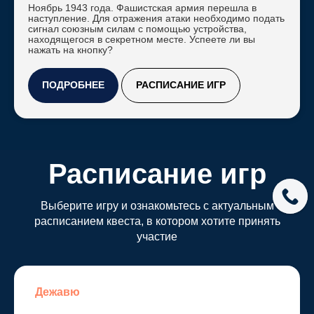
Пятерочки
Ноябрь 1943 года. Фашистская армия перешла в
наступление. Для отражения атаки необходимо подать
сигнал союзным силам с помощью устройства,
находящегося в секретном месте. Успеете ли вы
нажать на кнопку?
ПОДРОБНЕЕ
РАСПИСАНИЕ ИГР
Расписание игр
Подобрать
Квесты
О нас
Контакты
игру
Выберите игру и ознакомьтесь с актуальным
Дежавю
Декоратор. глава 2
Амнезия
расписанием квеста, в котором хотите принять
Тебе не
участие
Диверсанты
Штаб-квартира кгб
убежать
чумной доктор
Дежавю