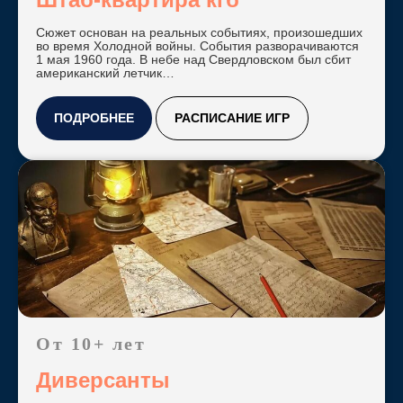
Сюжет основан на реальных событиях, произошедших
во время Холодной войны. События разворачиваются
1 мая 1960 года. В небе над Свердловском был сбит
Контакты
американский летчик…
ПОДРОБНЕЕ
РАСПИСАНИЕ ИГР
контакты
телефон:
+7 3452 58-
89-88
WhatsApp:
+7 922 486-
88-66
адрес:
Email:
г. Тюмень, ул.
mq_tmn@mail.ru
Дружбы, 75
часы работы: 9:00 -
02:00
От 10+ лет
по предварительной
записи
Диверсанты
вход справа от