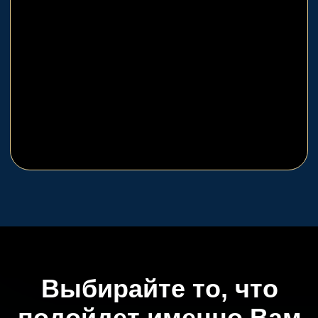
Интеллектуальные
квесты
Игры, суть которых сосредоточена
именно на погружении в сюжет и
разгадывании тайн. Действующие
лица - только игроки, обученный
актер отсутствует
Перейти