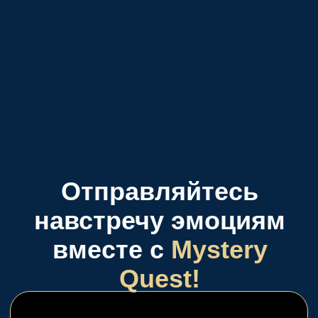
Выбирайте то, что
подойдет именно Вам
Страшные квесты
Это квест, в котором помимо
легенды, антуража, загадок/
заданий по сюжету квеста
присутствует актер, который по
сценарию погружает игроков и
пугает их
Перейти