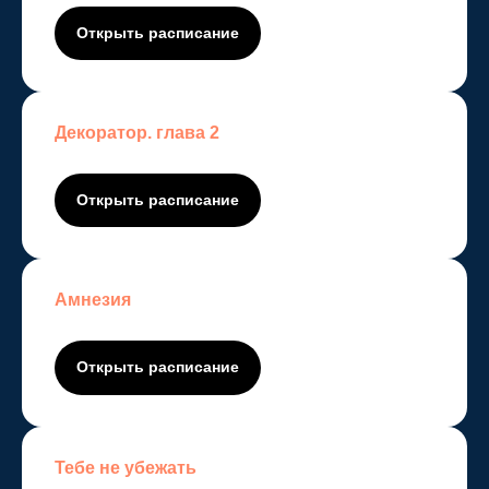
Открыть расписание
© Copyright 2025 Mystery
quest
—
квесты Тюмени
Декоратор. глава 2
Открыть расписание
Амнезия
Открыть расписание
Тебе не убежать