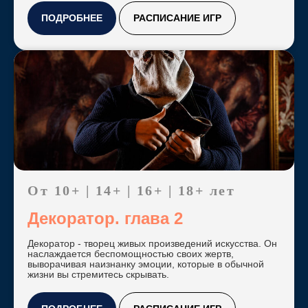
ПОДРОБНЕЕ
РАСПИСАНИЕ ИГР
Играйте в любое
время дня и даже
ночью!
Пройдите короткий
опрос, и мы
подберем квесты по
От 10+ | 14+ | 16+ | 18+ лет
вашим критериям
Декоратор. глава 2
Пройти опрос
Декоратор - творец живых произведений искусства. Он
наслаждается беспомощностью своих жертв,
выворачивая наизнанку эмоции, которые в обычной
жизни вы стремитесь скрывать.