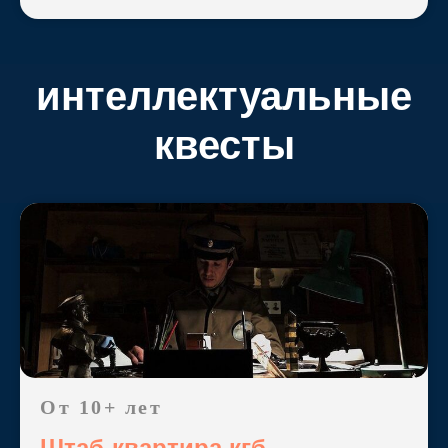
интеллектуальные
квесты
От 10+ лет
Штаб-квартира кгб