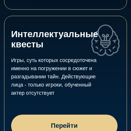
День рождения
ребёнка
Для детей
для взрослых
Для друзей и коллег
Настоящие
эмоции, которые
Вы запомните