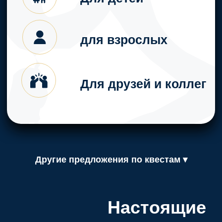
чайная комната
входит:
стол, стулья, кулер
с горячей водой,
микроволновая печь
Напитки, еду, приборы, приносят
Другие предложения по квестам ▾
посетители с собой
Стоимость - 2000
руб./час