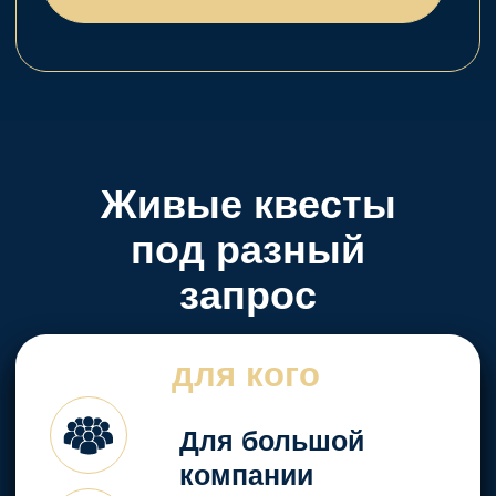
семь игр с
7
захватывающими
сценариями и
сценариев
разной глубиной
погружения
Актеры,
которые
создают
атмосферу
реальности
происходящего
Легенда,
загадки, задания
и антураж - у
нас есть всё,
что нужно, для
вовлечения в
сюжет