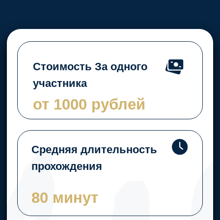
80 минут
Количество игроков
на один квест
от 2 до 10
участников
Рейтинг
5*
наших
квест-
румов
по версии
Яндекса