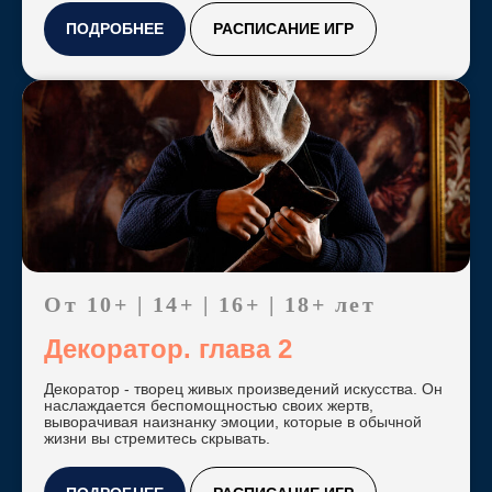
ПОДРОБНЕЕ
РАСПИСАНИЕ ИГР
Играйте в любое
время дня и даже
ночью!
Пройдите короткий
опрос, и мы
подберем квесты по
От 10+ | 14+ | 16+ | 18+ лет
вашим критериям
Декоратор. глава 2
Пройти опрос
Декоратор - творец живых произведений искусства. Он
наслаждается беспомощностью своих жертв,
выворачивая наизнанку эмоции, которые в обычной
жизни вы стремитесь скрывать.