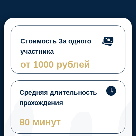
80 минут
Количество игроков
на один квест
от 2 до 10
участников
Рейтинг
5*
наших
квест-
румов
по версии
Яндекса