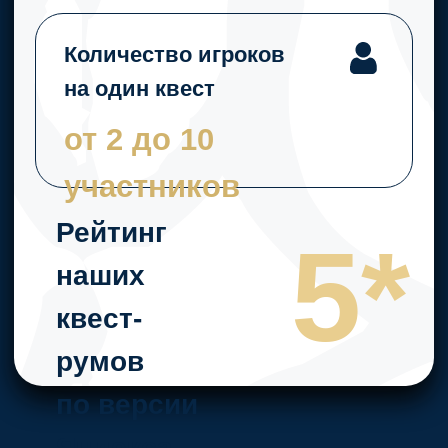
Отправляйтесь
навстречу эмоциям
вместе с
Mystery
Quest!