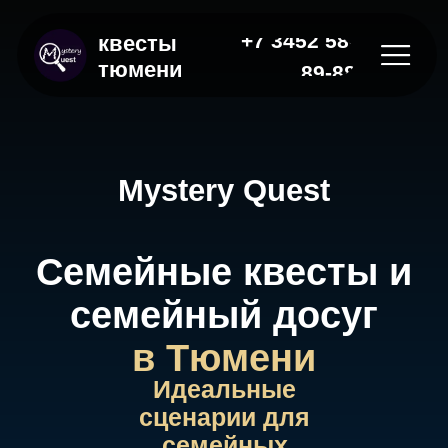
+7 3452 58-
квесты
тюмени
89-88
Mystery Quest
Семейные квесты и
семейный досуг
в Тюмени
Идеальные
сценарии для
семейных
развлечений и
совместного
отдыха.
Оставьте заявку, чтобы наш
менеджер помог вам с выбором
квеста
|
Оставить заявку