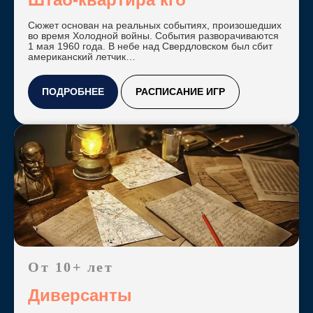
Сюжет основан на реальных событиях, произошедших
во время Холодной войны. События разворачиваются
1 мая 1960 года. В небе над Свердловском был сбит
Контакты
американский летчик…
ПОДРОБНЕЕ
РАСПИСАНИЕ ИГР
контакты
телефон:
+7 3452 58-
89-88
WhatsApp:
+7 922 486-
88-66
адрес:
Email:
г. Тюмень, ул.
mq_tmn@mail.ru
Дружбы, 75
часы работы: 9:00 -
02:00
От 10+ лет
по предварительной
записи
Диверсанты
вход справа от