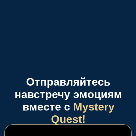
Выбирайте то, что
подойдет именно Вам
Страшные квесты
Это квест, в котором помимо
легенды, антуража, загадок/
заданий по сюжету квеста
присутствует актер, который по
сценарию погружает игроков и
пугает их
Перейти