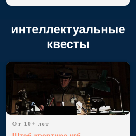
интеллектуальные
квесты
От 10+ лет
Штаб-квартира кгб