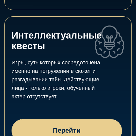
День рождения
ребёнка
Для детей
для взрослых
Для друзей и коллег
Настоящие
эмоции, которые
Вы запомните