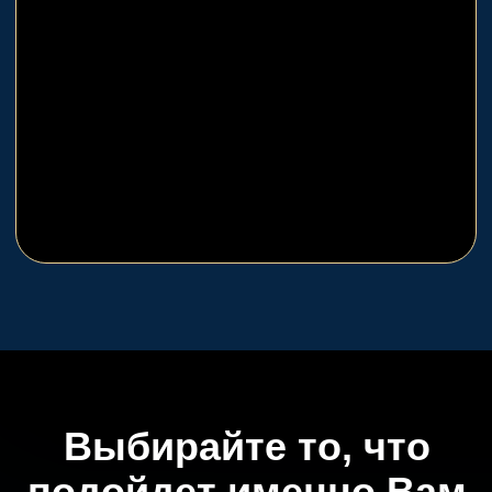
Интеллектуальные
квесты
Игры, суть которых сосредоточена
именно на погружении в сюжет и
разгадывании тайн. Действующие
лица - только игроки, обученный
актер отсутствует
Перейти