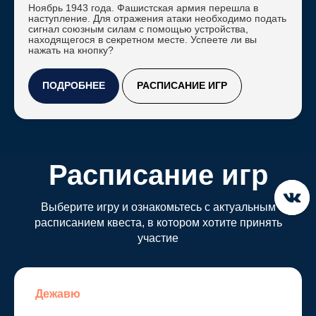
Пятерочки
Ноябрь 1943 года. Фашистская армия перешла в
наступление. Для отражения атаки необходимо подать
сигнал союзным силам с помощью устройства,
находящегося в секретном месте. Успеете ли вы
нажать на кнопку?
ПОДРОБНЕЕ
РАСПИСАНИЕ ИГР
Расписание игр
Подобрать
Квесты
О нас
Контакты
игру
Выберите игру и ознакомьтесь с актуальным
Дежавю
Декоратор. глава 2
Амнезия
расписанием квеста, в котором хотите принять
Тебе не
участие
Диверсанты
Штаб-квартира кгб
убежать
чумной доктор
Дежавю