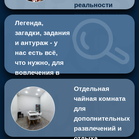
рейтинг в 2Gis
4,9*
5*
рейтинг на
Яндекс.Картах