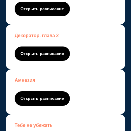
Открыть расписание
© Copyright 2025 Mystery
quest
—
квесты Тюмени
Декоратор. глава 2
Открыть расписание
Амнезия
Открыть расписание
Тебе не убежать