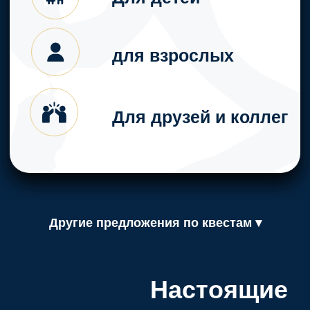
чайная комната
входит:
стол, стулья, кулер
с горячей водой,
микроволновая печь
Напитки, еду, приборы, приносят
Другие предложения по квестам ▾
посетители с собой
Стоимость - 2000
руб./час