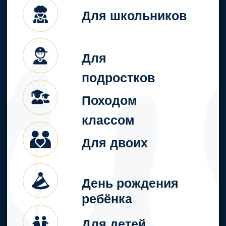
Отдельная
чайная комната
для
дополнительных
развлечений и
отдыха