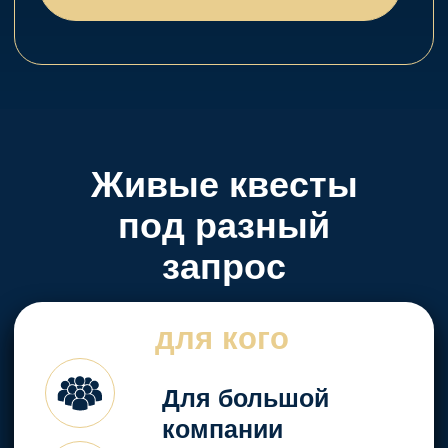
семь игр с
7
захватывающими
сценариями и
сценариев
разной глубиной
погружения
Актеры,
которые
создают
атмосферу
реальности
происходящего
Легенда,
загадки, задания
и антураж - у
нас есть всё,
что нужно, для
вовлечения в
сюжет