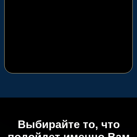
Интеллектуальные
квесты
Игры, суть которых сосредоточена
именно на погружении в сюжет и
разгадывании тайн. Действующие
лица - только игроки, обученный
актер отсутствует
Перейти