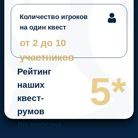
Отправляйтесь
навстречу эмоциям
вместе с
Mystery
Quest!