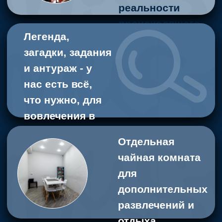
рейтинг в 2Gis
4,9*
5*
рейтинг на
Яндекс.Картах