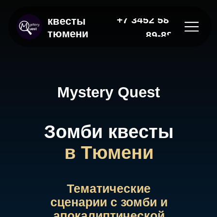
+7 3452 58-
квесты
тюмени
89-88
Mystery Quest
Зомби квесты
в Тюмени
Тематические
сценарии с зомби и
апокалиптической
тематикой.
Оставьте заявку, чтобы наш
менеджер помог
|
Оставить заявку