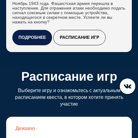
Пятерочки
Ноябрь 1943 года. Фашистская армия перешла в
наступление. Для отражения атаки необходимо подать
сигнал союзным силам с помощью устройства,
находящегося в секретном месте. Успеете ли вы
нажать на кнопку?
ПОДРОБНЕЕ
РАСПИСАНИЕ ИГР
Расписание игр
Подобрать
Квесты
О нас
Контакты
игру
Выберите игру и ознакомьтесь с актуальным
Дежавю
Декоратор. глава 2
Амнезия
расписанием квеста, в котором хотите принять
Тебе не
участие
Диверсанты
Штаб-квартира кгб
убежать
чумной доктор
Дежавю