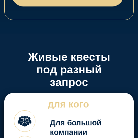
семь игр с
7
захватывающими
сценариями и
сценариев
разной глубиной
погружения
Актеры,
которые
создают
атмосферу
реальности
происходящего
Легенда,
загадки, задания
и антураж - у
нас есть всё,
что нужно, для
вовлечения в
сюжет