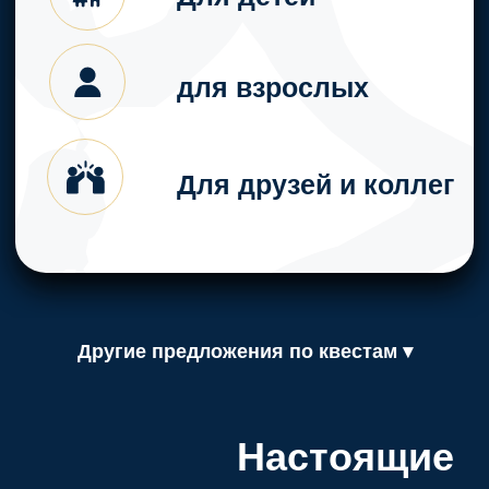
чайная комната
входит:
стол, стулья, кулер
с горячей водой,
микроволновая печь
Напитки, еду, приборы, приносят
Другие предложения по квестам ▾
посетители с собой
Стоимость - 2000
руб./час