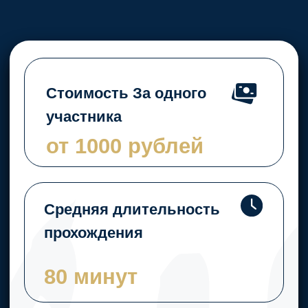
80 минут
Количество игроков
на один квест
от 2 до 10
участников
Рейтинг
5*
наших
квест-
румов
по версии
Яндекса