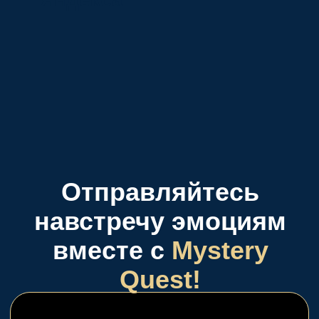
Выбирайте то, что
подойдет именно Вам
Страшные квесты
Это квест, в котором помимо
легенды, антуража, загадок/
заданий по сюжету квеста
присутствует актер, который по
сценарию погружает игроков и
пугает их
Перейти