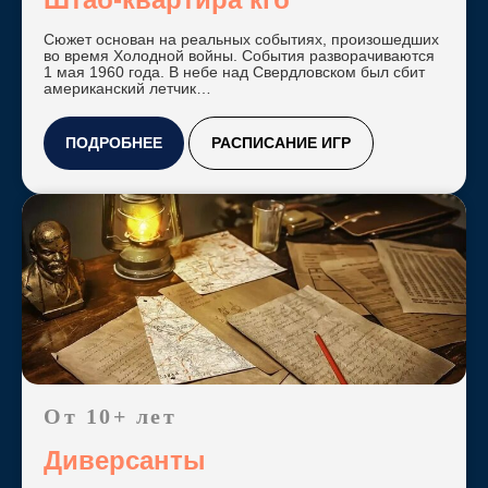
Сюжет основан на реальных событиях, произошедших
во время Холодной войны. События разворачиваются
1 мая 1960 года. В небе над Свердловском был сбит
Контакты
американский летчик…
ПОДРОБНЕЕ
РАСПИСАНИЕ ИГР
контакты
телефон:
+7 3452 58-
89-88
WhatsApp:
+7 922 486-
88-66
адрес:
Email:
г. Тюмень, ул.
mq_tmn@mail.ru
Дружбы, 75
часы работы: 9:00 -
02:00
От 10+ лет
по предварительной
записи
Диверсанты
вход справа от