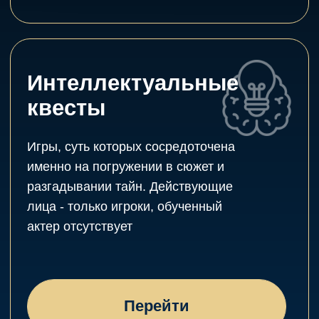
День рождения
ребёнка
Для детей
для взрослых
Для друзей и коллег
Настоящие
эмоции, которые
Вы запомните