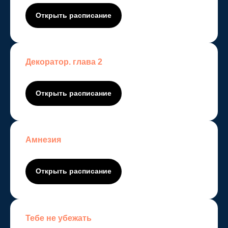
Открыть расписание
© Copyright 2025 Mystery
quest
—
квесты Тюмени
Декоратор. глава 2
Открыть расписание
Амнезия
Открыть расписание
Тебе не убежать