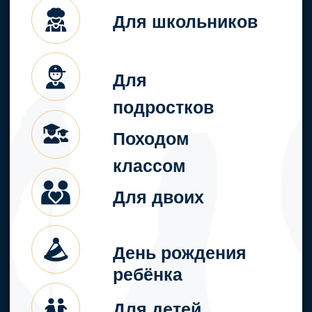
Отдельная
чайная комната
для
дополнительных
развлечений и
отдыха