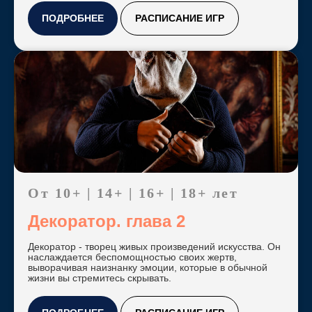
ПОДРОБНЕЕ
РАСПИСАНИЕ ИГР
Играйте в любое
время дня и даже
ночью!
Пройдите короткий
опрос, и мы
подберем квесты по
От 10+ | 14+ | 16+ | 18+ лет
вашим критериям
Декоратор. глава 2
Пройти опрос
Декоратор - творец живых произведений искусства. Он
наслаждается беспомощностью своих жертв,
выворачивая наизнанку эмоции, которые в обычной
жизни вы стремитесь скрывать.