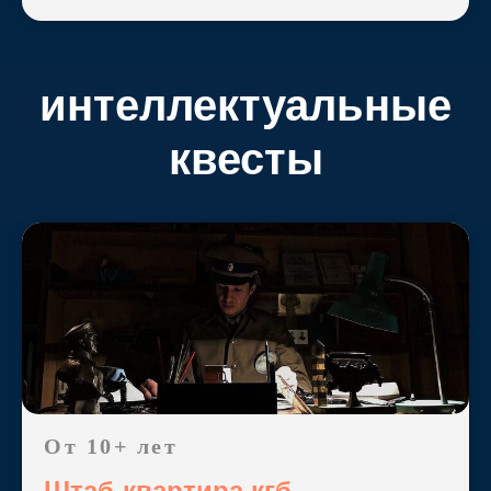
интеллектуальные
квесты
От 10+ лет
Штаб-квартира кгб